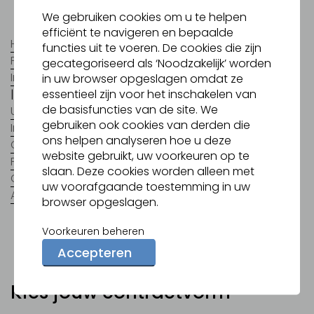
We gebruiken cookies om u te helpen
efficiënt te navigeren en bepaalde
Home
|
ZZP
|
Modelovereenkomst
|
functies uit te voeren. De cookies die zijn
Praktijk voorbeelden
|
Schijnzelfstandigheid
|
gecategoriseerd als ‘Noodzakelijk’ worden
Inspanning of resultaatverplichting ZZP
|
Detacheren
in uw browser opgeslagen omdat ze
essentieel zijn voor het inschakelen van
|
Salaris
|
Inlenersbeloning
|
Meer verdienen
|
de basisfuncties van de site. We
Uitbetaling
|
Vakantiegeld
|
gebruiken ook cookies van derden die
Informatie voor Opdrachtgevers
|
Payroll
|
Flex-bv
|
ons helpen analyseren hoe u deze
Opting-in
|
Wetgeving
|
Wtta
|
Contact
|
Uitzenden
|
website gebruikt, uw voorkeuren op te
Fasesysteem NBBU -ABU
|
Uitzendbeding
|
slaan. Deze cookies worden alleen met
Opzegtermijn
|
Transitievergoeding
|
Pensioen
|
uw voorafgaande toestemming in uw
Arbeidsomstandigheden
|
Disclaimer
browser opgeslagen.
Voorkeuren beheren
Accepteren
Kies jouw contractvorm