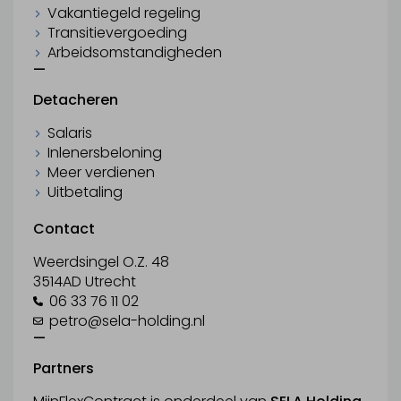
Vakantiegeld regeling
Transitievergoeding
Arbeidsomstandigheden
—
Detacheren
Salaris
Inlenersbeloning
Meer verdienen
Uitbetaling
Contact
Weerdsingel O.Z. 48
3514AD Utrecht
06 33 76 11 02
petro@sela-holding.nl
—
Partners